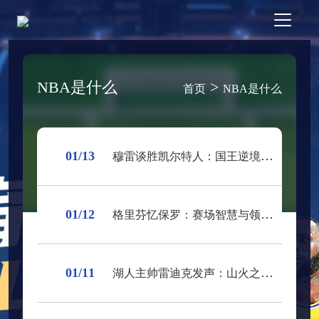
NBA是什么
>
首页
NBA是什么
01/13
穆雷谈胜凯尔特人：国王逆境中展现强势掌控力
01/12
格里芬忆保罗：赛场智慧与领袖风范令人钦佩
01/11
湖人主帅雷迪克发声：山火之下，湖人齐心共助洛杉矶