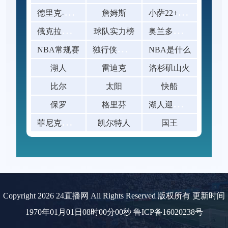
德
里克-罗斯
小
萨22+13库里26+7 国王30分大
詹姆斯
俄
克拉荷马雷霆
奥
兰多魔术当家球星保罗·班凯罗
球队实力榜
独
行侠在主场以117-111击败开拓者
NBA常规赛
NBA是什么
湖人
雷迪克
洛杉矶山火
比尔
太阳
快船
湖
人迎战马刺、快船迎战黄蜂
保罗
格里芬
菲
尼克斯太阳与热火的巴特勒
凯尔特人
国王
Copyright 2026 24直播网 All Rights Reserved 版权所有 更新时间
1970年01月01日08时00分00秒
鲁ICP备16020238号