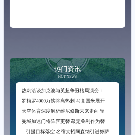
热门资讯
HOT NEWS
热
刺洽谈加克波与英超争冠格局演变：阿尔德韦雷尔德视角下的转会研判‌
罗
梅罗4000万镑将离热刺 马竞国米展开争夺
天
空体育深度解析维尼修斯未来走向 留队仍是当前主流趋势
曼
城加速门将阵容更替 敲定鲁利作为替补人选
引援目标落空 名宿支招阿森纳引进努萨