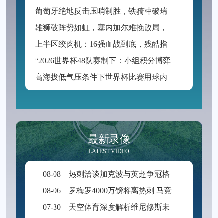
葡
萄牙绝地反击压哨制胜，铁骑冲破瑞士防线挺进八强
雄
狮破阵势如虹，塞内加尔难挽败局，英格兰3-1晋级八强
上
半区绞肉机：16强血战到底，残酷指数创纪录
“
2026世界杯48队赛制下：小组积分博弈与最优出线路径推演”
高
海拔低气压条件下世界杯比赛用球内压的响应规律与充气参数动态调控策略研究
最新录像
LATEST VIDEO
08-08
热刺洽谈加克波与英超争冠格局演变：阿尔德韦雷尔德视角下的转会研判‌
08-06
罗梅罗4000万镑将离热刺 马竞国米展开争夺
07-30
天空体育深度解析维尼修斯未来走向 留队仍是当前主流趋势