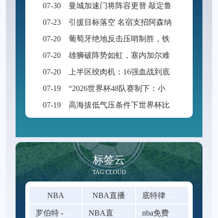
07-30
曼城加速门将阵容更替 敲定鲁利作为替补人选
07-23
引援目标落空 名宿支招阿森纳引进努萨
07-20
葡萄牙绝地反击压哨制胜，铁骑冲破瑞士防线挺进八强
07-20
雄狮破阵势如虹，塞内加尔难挽败局，英格兰3-1晋级八强
07-20
上半区绞肉机：16强血战到底，残酷指数创纪录
07-19
“2026世界杯48队赛制下：小组积分博弈与最优出线路径推演”
07-19
高海拔低气压条件下世界杯比赛用球内压的响应规律与充气参数动态调控策略研究
标签云
TAG CLOUD
底
特律活塞vs夏洛特黄蜂
NBA
NBA直播
罗
伯特 - 迪林厄姆
N
BA直播在线观看
n
ba免费在线高清直播